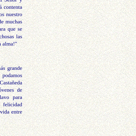
á contenta
os nuestro
 de muchas
ara que se
chosas las
n alma!"
ás grande
e podamos
 Castañeda
óvenes de
lavo para
 felicidad
vida entre