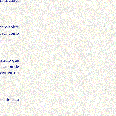
del mundo,
pero sobre
ldad, como
sterio que
ocasión de
 veo en mí
os de esta