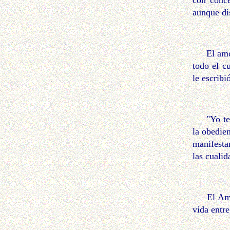
con conce
aunque di
El amor a
todo el c
le escribi
"Yo tengo
la obedie
manifesta
las cualid
El Amor d
vida entr