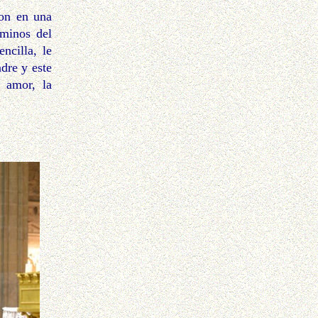
on en una
aminos del
ncilla, le
dre y este
 amor, la