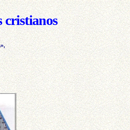
 cristianos
a»,