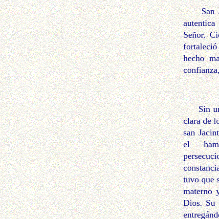
San Jaci
autentica
Señor. Ci
fortaleci
hecho ma
confianza,
Sin una 
clara de l
san Jacin
el ham
persecu
constanc
tuvo que 
materno y
Dios. Su 
entregánd