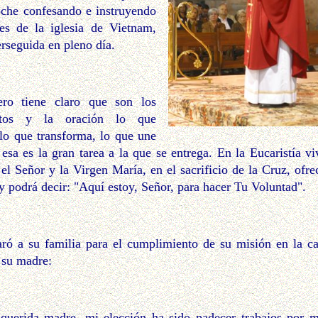
oche confesando e instruyendo
les de la iglesia de Vietnam,
erseguida en pleno día.
iene claro que son los
ntos y la oración lo que
, lo que transforma, lo que une
 esa es la gran tarea a la que se entrega. En la Eucaristía vi
 el Señor y la Virgen María, en el sacrificio de la Cruz, ofre
y podrá decir: "Aquí estoy, Señor, para hacer Tu Voluntad".
a su familia para el cumplimiento de su misión en la car
 su madre:
ida madre, mi elección ha sido padecer trabajos por m