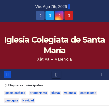
Saltar
Vie. Ago 7th, 2026
al
contenido
Iglesia Colegiata de Santa
María
Xàtiva – Valencia
Etiquetas principales
iglesia católica
cristianismo
xàtiva
valencia
catolicismo
parroquia
Navidad