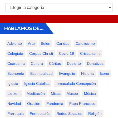
Categorías
HABLAMOS DE…
Adviento
Arte
Belén
Caridad
Catolicismo
Colegiata
Corpus Christi
Covid-19
Cristianismo
Cuaresma
Cultura
Cáritas
Desierto
Donativos
Economía
Espiritualidad
Evangelio
Historia
Icono
Iglesia
Iglesia Católica
Inmaculada Concepción
Llutxent
Meditación
Misas
Museo
Música
Navidad
Oración
Pandemia
Papa Francisco
Parroquia
Pentecostés
Redes Sociales
Religión