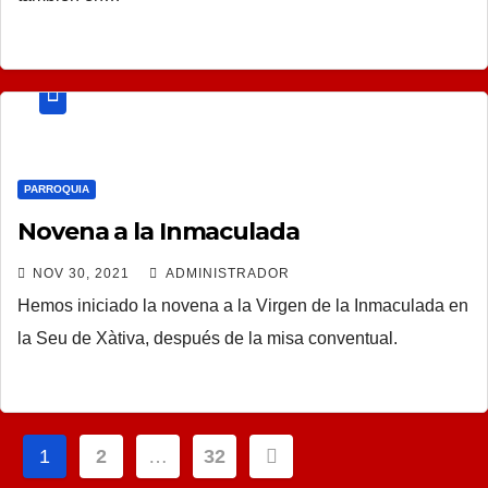
PARROQUIA
Novena a la Inmaculada
NOV 30, 2021
ADMINISTRADOR
Hemos iniciado la novena a la Virgen de la Inmaculada en
la Seu de Xàtiva, después de la misa conventual.
Navegación
1
2
…
32