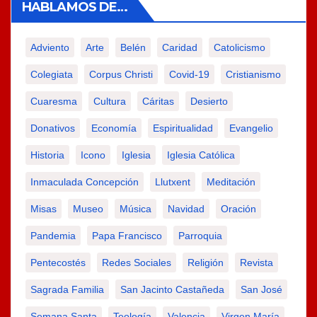
HABLAMOS DE…
Adviento
Arte
Belén
Caridad
Catolicismo
Colegiata
Corpus Christi
Covid-19
Cristianismo
Cuaresma
Cultura
Cáritas
Desierto
Donativos
Economía
Espiritualidad
Evangelio
Historia
Icono
Iglesia
Iglesia Católica
Inmaculada Concepción
Llutxent
Meditación
Misas
Museo
Música
Navidad
Oración
Pandemia
Papa Francisco
Parroquia
Pentecostés
Redes Sociales
Religión
Revista
Sagrada Familia
San Jacinto Castañeda
San José
Semana Santa
Teología
Valencia
Virgen María