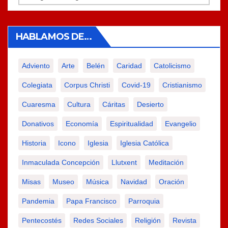
HABLAMOS DE…
Adviento
Arte
Belén
Caridad
Catolicismo
Colegiata
Corpus Christi
Covid-19
Cristianismo
Cuaresma
Cultura
Cáritas
Desierto
Donativos
Economía
Espiritualidad
Evangelio
Historia
Icono
Iglesia
Iglesia Católica
Inmaculada Concepción
Llutxent
Meditación
Misas
Museo
Música
Navidad
Oración
Pandemia
Papa Francisco
Parroquia
Pentecostés
Redes Sociales
Religión
Revista