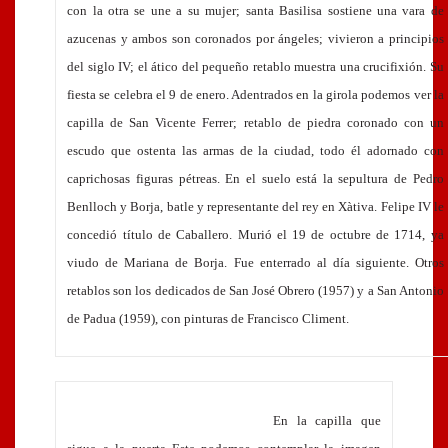
con la otra se une a su mujer; santa Basilisa sostiene una vara de
azucenas y ambos son coronados por ángeles; vivieron a principios
del siglo
IV
; el ático del pequeño retablo muestra una crucifixión. Su
fiesta se celebra el 9 de enero. Adentrados en la girola podemos ver la
capilla de San Vicente Ferrer; retablo de piedra coronado con un
escudo que ostenta las armas de la ciudad, todo él adornado con
caprichosas figuras pétreas. En el suelo está la sepultura de Pedro
Benlloch y Borja, batle y representante del rey en Xàtiva. Felipe IV le
concedió título de Caballero. Murió el 19 de octubre de 1714, ya
viudo de Mariana de Borja. Fue enterrado al día siguiente. Otros
retablos son los dedicados de San José Obrero (1957) y a San Antonio
de Padua (1959), con pinturas de Francisco Climent.
En la capilla que