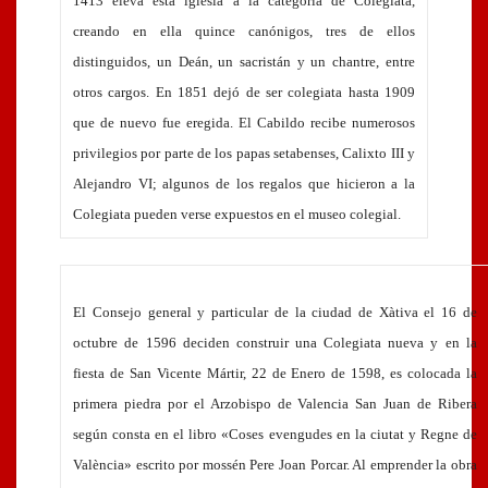
1413 eleva esta iglesia a la categoría de Colegiata,
creando en ella quince canónigos, tres de ellos
distinguidos, un Deán, un sacristán y un chantre, entre
otros cargos. En 1851 dejó de ser colegiata hasta 1909
que de nuevo fue eregida. El Cabildo recibe numerosos
privilegios por parte de los papas setabenses, Calixto III y
Alejandro VI; algunos de los regalos que hicieron a la
Colegiata pueden verse expuestos en el museo colegial.
El Consejo general y particular de la ciudad de Xàtiva el 16 de
octubre de 1596 deciden construir una Colegiata nueva y en la
fiesta de San Vicente Mártir, 22 de Enero de 1598, es colocada la
primera piedra por el Arzobispo de Valencia San Juan de Ribera
según consta en el libro «Coses evengudes en la ciutat y Regne de
València» escrito por mossén Pere Joan Porcar. Al emprender la obra