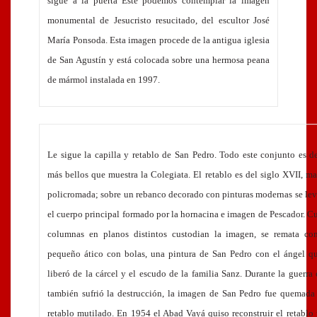
sigue a la puerta Este podemos contemplar la imagen
monumental de Jesucristo resucitado, del escultor José
María Ponsoda. Esta imagen procede de la antigua iglesia
de San Agustín y está colocada sobre una hermosa peana
de mármol instalada en 1997.
Le sigue la capilla y retablo de San Pedro. Todo este conjunto es d
más bellos que muestra la Colegiata. El retablo es del siglo
XVII
, ma
policromada; sobre un rebanco decorado con pinturas modernas se le
el cuerpo principal formado por la hornacina e imagen de Pescador. C
columnas en planos distintos custodian la imagen, se remata co
pequeño ático con bolas, una pintura de San Pedro con el ángel qu
liberó de la cárcel y el escudo de la familia Sanz. Durante la guerra 
también sufrió la destrucción, la imagen de San Pedro fue quemada 
retablo mutilado. En 1954 el Abad Vayá quiso reconstruir el retablo