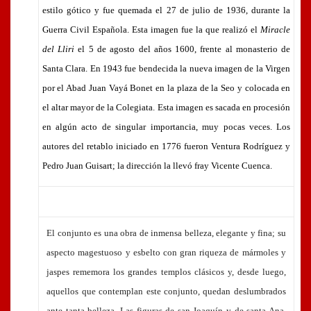
estilo gótico y fue quemada el 27 de julio de 1936, durante la
Guerra Civil Española. Esta imagen fue la que realizó el
Miracle
del Lliri
el 5 de agosto del años 1600, frente al monasterio de
Santa Clara. En 1943 fue bendecida la nueva imagen de la Virgen
por el Abad
Juan Vayá Bonet en la plaza de la Seo y colocada en
el altar mayor de la Colegiata. Esta imagen es sacada en procesión
en algún acto de singular importancia, muy pocas veces. Los
autores del retablo iniciado en 1776 fueron Ventura Rodríguez y
Pedro Juan Guisart; la dirección la llevó fray Vicente Cuenca.
El conjunto es una obra de inmensa belleza, elegante y fina; su
aspecto magestuoso y esbelto con gran riqueza de mármoles y
jaspes rememora los grandes templos clásicos y, desde luego,
aquellos que contemplan este conjunto, quedan deslumbrados
ante tanta belleza. Las figuras de san Joaquín y de santa Ana,