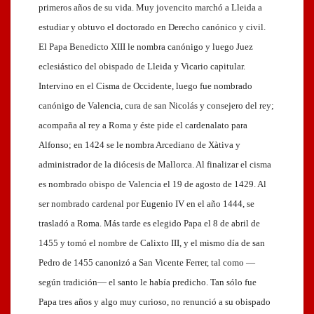
primeros años de su vida. Muy jovencito marchó a Lleida a
estudiar y obtuvo el doctorado en Derecho canónico y civil.
El Papa Benedicto XIII le nombra canónigo y luego Juez
eclesiástico del obispado de Lleida y Vicario capitular.
Intervino en el Cisma de Occidente, luego fue nombrado
canónigo de Valencia, cura de san Nicolás y consejero del rey;
acompaña al rey a Roma y éste pide el cardenalato para
Alfonso; en 1424 se le nombra Arcediano de Xàtiva y
administrador de la diócesis de Mallorca. Al finalizar el cisma
es nombrado obispo de Valencia el 19 de agosto de 1429. Al
ser nombrado cardenal por Eugenio IV en el año 1444, se
trasladó a Roma. Más tarde es elegido Papa el 8 de abril de
1455 y tomó el nombre de Calixto III, y el mismo día de san
Pedro de 1455 canonizó a San Vicente Ferrer, tal como —
según tradición— el santo le había predicho. Tan sólo fue
Papa tres años y algo muy curioso, no renunció a su obispado