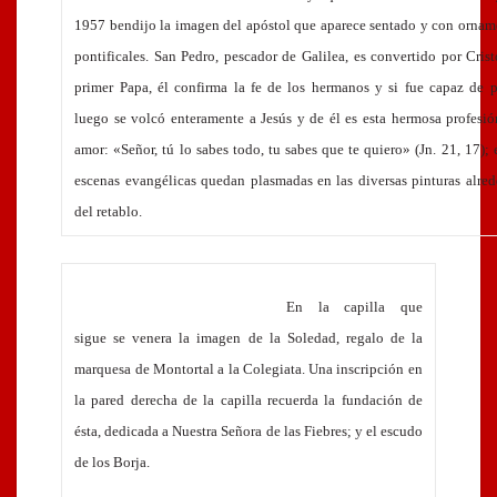
1957 bendijo la imagen del apóstol que aparece sentado y con ornam
pontificales. San Pedro, pescador de Galilea, es convertido por Cris
primer Papa, él confirma la fe de los hermanos y si fue capaz de p
luego se volcó enteramente a Jesús y de él es esta hermosa profesi
amor: «Señor, tú lo sabes todo, tu sabes que te quiero» (Jn. 21, 17); 
escenas evangélicas quedan plasmadas en las diversas pinturas alre
del retablo.
En la capilla que
sigue se venera la imagen de la Soledad, regalo de la
marquesa de Montortal a la Colegiata. Una inscripción en
la pared derecha de la capilla recuerda la fundación de
ésta, dedicada a Nuestra Señora de las Fiebres; y el escudo
de los Borja.