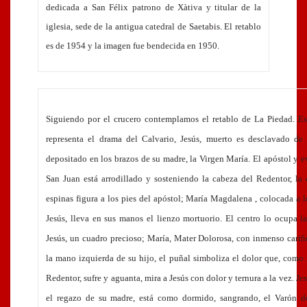
dedicada a San Félix patrono de Xàtiva y titular de la
iglesia, sede de la antigua catedral de Saetabis. El retablo
es de 1954 y la imagen fue bendecida en 1950.
Siguiendo por el crucero contemplamos el retablo de La Piedad. Es
representa el drama del Calvario, Jesús, muerto es desclavado de
depositado en los brazos de su madre, la Virgen María. El apóstol y e
San Juan está arrodillado y sosteniendo la cabeza del Redentor, la
espinas figura a los pies del apóstol; María Magdalena , colocada a l
Jesús, lleva en sus manos el lienzo mortuorio. El centro lo ocupa l
Jesús, un cuadro precioso; María, Mater Dolorosa, con inmenso cariñ
la mano izquierda de su hijo, el puñal simboliza el dolor que, como
Redentor, sufre y aguanta, mira a Jesús con dolor y ternura a la vez. Je
el regazo de su madre, está como dormido, sangrando, el Varón de