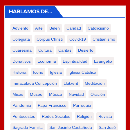
HABLAMOS DE…
Adviento
Arte
Belén
Caridad
Catolicismo
Colegiata
Corpus Christi
Covid-19
Cristianismo
Cuaresma
Cultura
Cáritas
Desierto
Donativos
Economía
Espiritualidad
Evangelio
Historia
Icono
Iglesia
Iglesia Católica
Inmaculada Concepción
Llutxent
Meditación
Misas
Museo
Música
Navidad
Oración
Pandemia
Papa Francisco
Parroquia
Pentecostés
Redes Sociales
Religión
Revista
Sagrada Familia
San Jacinto Castañeda
San José