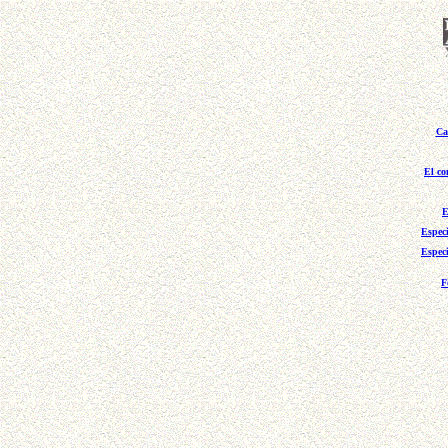
Ca
El co
E
Espec
Espec
F