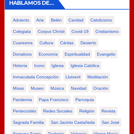
HABLAMOS DE…
Adviento
Arte
Belén
Caridad
Catolicismo
Colegiata
Corpus Christi
Covid-19
Cristianismo
Cuaresma
Cultura
Cáritas
Desierto
Donativos
Economía
Espiritualidad
Evangelio
Historia
Icono
Iglesia
Iglesia Católica
Inmaculada Concepción
Llutxent
Meditación
Misas
Museo
Música
Navidad
Oración
Pandemia
Papa Francisco
Parroquia
Pentecostés
Redes Sociales
Religión
Revista
Sagrada Familia
San Jacinto Castañeda
San José
Semana Santa
Teología
Valencia
Virgen María