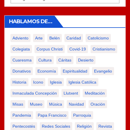
HABLAMOS DE…
Adviento
Arte
Belén
Caridad
Catolicismo
Colegiata
Corpus Christi
Covid-19
Cristianismo
Cuaresma
Cultura
Cáritas
Desierto
Donativos
Economía
Espiritualidad
Evangelio
Historia
Icono
Iglesia
Iglesia Católica
Inmaculada Concepción
Llutxent
Meditación
Misas
Museo
Música
Navidad
Oración
Pandemia
Papa Francisco
Parroquia
Pentecostés
Redes Sociales
Religión
Revista