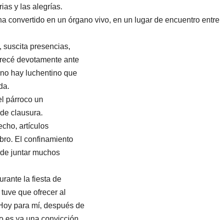
ias y las alegrías.
 ha convertido en un órgano vivo, en un lugar de encuentro entre
 suscita presencias,
y recé devotamente ante
, no hay luchentino que
da.
el párroco un
de clausura.
ho, artículos
bro. El confinamiento
 de juntar muchos
urante la fiesta de
 tuve que ofrecer al
 Hoy para mí, después de
o es ya una convicción