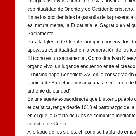
las Iglesias. Invitó a toda la Iglesia a inspirar a p
espiritualidad de Oriente y de Occidente cristiano.
Entre los occidentales la garantía de la presencia 
es, naturalmente, la Eucaristía, el Sagrario en el 
Sacramento.
Para la Iglesia de Oriente, aunque conserva los do
apoya su espiritualidad en la veneración de los ic
El icono es un sacramental. Como dirá Ivan Kireev
órgano vivo, un lugar de encuentro entre el creado
El mismo papa Benedicto XVI en la consagración 
Familia de Barcelona nos invitaba a ser “icono de l
ardiente de caridad”.
Es una suerte extraordinaria que Llutxent, pueblo
eucarística, tenga desde 1613 el patronazgo de la
en el que la Gracia de Dios se comunica mediante
sensible de Cristo.
A lo largo de los siglos, el icono se había ido em