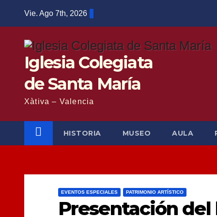
Saltar
Vie. Ago 7th, 2026
al
contenido
Iglesia Colegiata
de Santa María
Xàtiva – Valencia
HISTORIA
MUSEO
AULA
EVENTOS ESPECIALES
PATRIMONIO ARTÍSTICO
Presentación del 