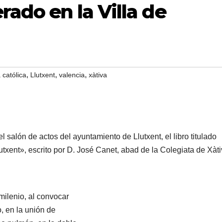
rado en la Villa de
,
,
,
a católica
Llutxent
valencia
xàtiva
l salón de actos del ayuntamiento de Llutxent, el libro titulado
utxent», escrito por D. José Canet, abad de la Colegiata de Xàti
milenio, al convocar
 en la unión de