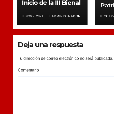
Inicio de la III Bienal
Patr
de la
NOV 7, 2021
ADMINISTRADOR
OCT 27
Deja una respuesta
Tu dirección de correo electrónico no será publicada.
Comentario