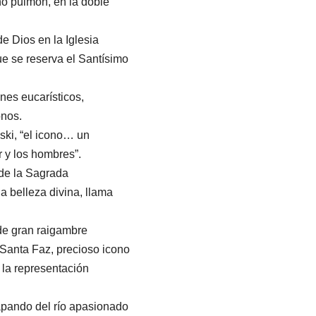
leno pulmón, en la doble
de Dios en la Iglesia
que se reserva el Santísimo
nes eucarísticos,
onos.
ski, “el icono… un
r y los hombres”.
de la Sagrada
a belleza divina, llama
 de gran raigambre
 Santa Faz, precioso icono
 la representación
papando del río apasionado