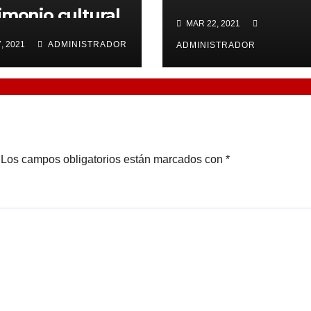
imonio cultural
Familia»
MAR 22, 2021
 Iglesia.
, 2021
ADMINISTRADOR
ADMINISTRADOR
Los campos obligatorios están marcados con
*