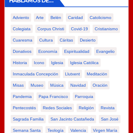
HABLAMOS DE…
Adviento
Arte
Belén
Caridad
Catolicismo
Colegiata
Corpus Christi
Covid-19
Cristianismo
Cuaresma
Cultura
Cáritas
Desierto
Donativos
Economía
Espiritualidad
Evangelio
Historia
Icono
Iglesia
Iglesia Católica
Inmaculada Concepción
Llutxent
Meditación
Misas
Museo
Música
Navidad
Oración
Pandemia
Papa Francisco
Parroquia
Pentecostés
Redes Sociales
Religión
Revista
Sagrada Familia
San Jacinto Castañeda
San José
Semana Santa
Teología
Valencia
Virgen María