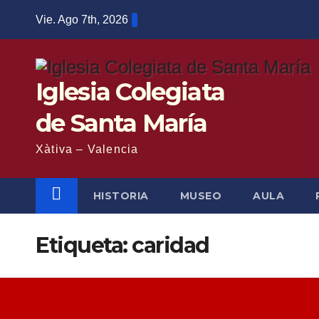
Saltar
Vie. Ago 7th, 2026
al
contenido
Iglesia Colegiata
de Santa María
Xàtiva – Valencia
HISTORIA
MUSEO
AULA
Etiqueta:
caridad