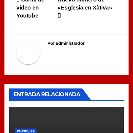
Navegación
vídeo en
«Esglesia en Xàtiva»
de
Youtube
entradas
Por
administrador
ENTRADA RELACIONADA
PARROQUIA