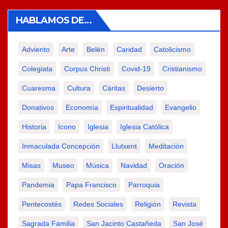
HABLAMOS DE…
Adviento
Arte
Belén
Caridad
Catolicismo
Colegiata
Corpus Christi
Covid-19
Cristianismo
Cuaresma
Cultura
Cáritas
Desierto
Donativos
Economía
Espiritualidad
Evangelio
Historia
Icono
Iglesia
Iglesia Católica
Inmaculada Concepción
Llutxent
Meditación
Misas
Museo
Música
Navidad
Oración
Pandemia
Papa Francisco
Parroquia
Pentecostés
Redes Sociales
Religión
Revista
Sagrada Familia
San Jacinto Castañeda
San José