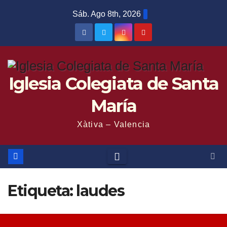
Saltar
Sáb. Ago 8th, 2026
al
contenido
Iglesia Colegiata de Santa
María
Xàtiva – Valencia
Etiqueta:
laudes