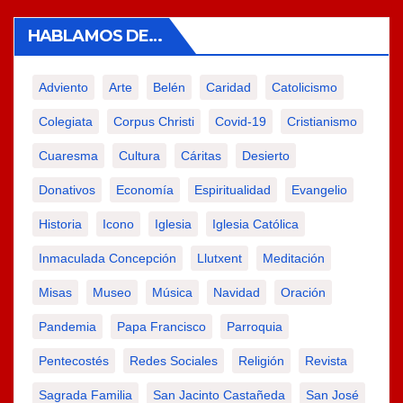
HABLAMOS DE…
Adviento
Arte
Belén
Caridad
Catolicismo
Colegiata
Corpus Christi
Covid-19
Cristianismo
Cuaresma
Cultura
Cáritas
Desierto
Donativos
Economía
Espiritualidad
Evangelio
Historia
Icono
Iglesia
Iglesia Católica
Inmaculada Concepción
Llutxent
Meditación
Misas
Museo
Música
Navidad
Oración
Pandemia
Papa Francisco
Parroquia
Pentecostés
Redes Sociales
Religión
Revista
Sagrada Familia
San Jacinto Castañeda
San José