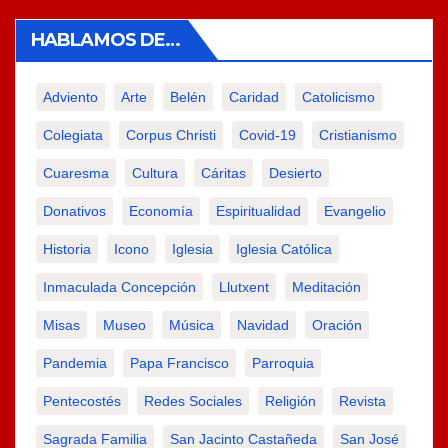
HABLAMOS DE…
Adviento
Arte
Belén
Caridad
Catolicismo
Colegiata
Corpus Christi
Covid-19
Cristianismo
Cuaresma
Cultura
Cáritas
Desierto
Donativos
Economía
Espiritualidad
Evangelio
Historia
Icono
Iglesia
Iglesia Católica
Inmaculada Concepción
Llutxent
Meditación
Misas
Museo
Música
Navidad
Oración
Pandemia
Papa Francisco
Parroquia
Pentecostés
Redes Sociales
Religión
Revista
Sagrada Familia
San Jacinto Castañeda
San José