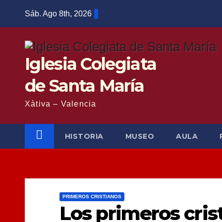
Saltar
Sáb. Ago 8th, 2026
al
contenido
Iglesia Colegiata
de Santa María
Xàtiva – Valencia
HISTORIA
MUSEO
AULA
PRIMEROS CRISTIANOS
Los primeros crist