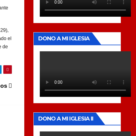
ante
29),
DONO A MI IGLESIA
ado el
e de
icos
DONO A MI IGLESIA II