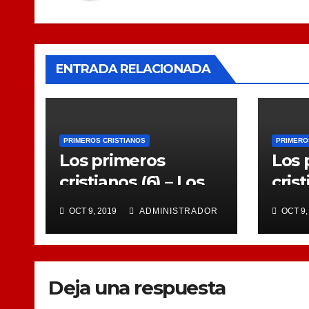
ENTRADA RELACIONADA
PRIMEROS CRISTIANOS
PRIMERO
Los primeros
Los 
cristianos (6) – Los
crist
padres apostólicos
ince
OCT 9, 2019
ADMINISTRADOR
OCT 9,
Deja una respuesta