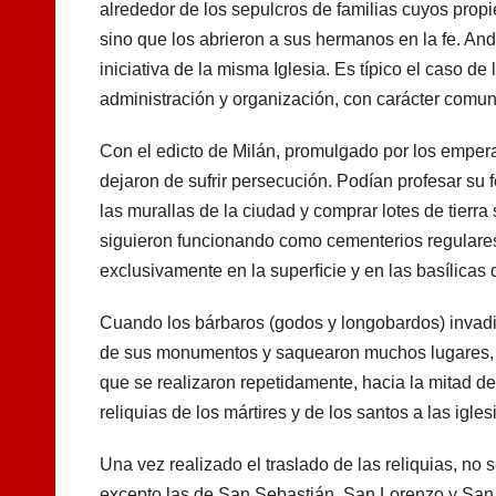
alrededor de los sepulcros de familias cuyos propie
sino que los abrieron a sus hermanos en la fe. An
iniciativa de la misma Iglesia. Es típico el caso d
administración y organización, con carácter comuni
Con el edicto de Milán, promulgado por los emperad
dejaron de sufrir persecución. Podían profesar su fe
las murallas de la ciudad y comprar lotes de tierr
siguieron funcionando como cementerios regulares ha
exclusivamente en la superﬁcie y en las basílicas 
Cuando los bárbaros (godos y longobardos) invadi
de sus monumentos y saquearon muchos lugares, in
que se realizaron repetidamente, hacia la mitad del 
reliquias de los mártires y de los santos a las igle
Una vez realizado el traslado de las reliquias, no
excepto las de San Sebastián, San Lorenzo y San 