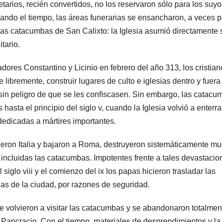
tarios, recién convertidos, no los reservaron sólo para los suyo
dando el tiempo, las áreas funerarias se ensancharon, a veces p
e las catacumbas de San Calixto: la Iglesia asumió directamente 
tario.
ores Constantino y Licinio en febrero del año 313, los cristian
 libremente, construir lugares de culto e iglesias dentro y fuera
a sin peligro de que se les conﬁscasen. Sin embargo, las catac
sta el principio del siglo v, cuando la Iglesia volvió a enterra
dedicadas a mártires importantes.
eron Italia y bajaron a Roma, destruyeron sistemáticamente m
cluidas las catacumbas. Impotentes frente a tales devastacio
siglo viii y el comienzo del ix los papas hicieron trasladar las
sias de la ciudad, por razones de seguridad.
 se volvieron a visitar las catacumbas y se abandonaron totalmen
Pancracio. Con el tiempo, materiales de desprendimientos y la