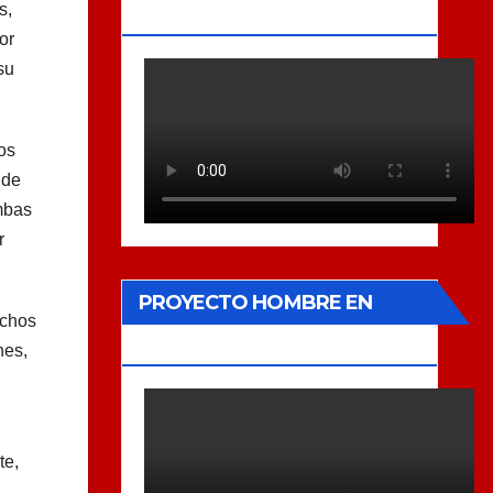
s,
MUSEO.
or
su
os
 de
umbas
r
PROYECTO HOMBRE EN
uchos
XÀTIVA
nes,
te,