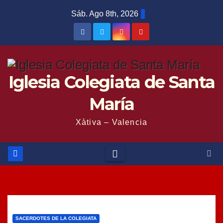
Saltar
Sáb. Ago 8th, 2026
al
contenido
Iglesia Colegiata de Santa
María
Xàtiva – Valencia
SACERDOTES DE LA COLEGIATA