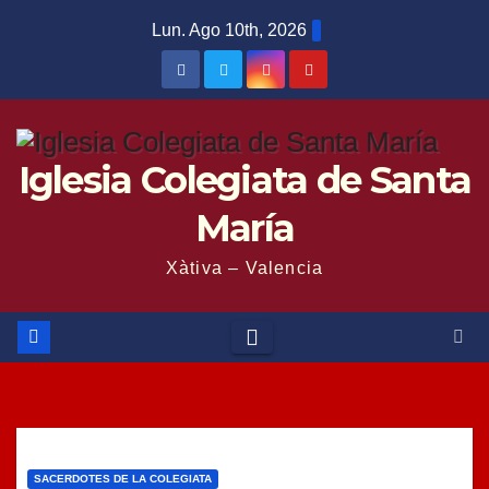
Saltar
Lun. Ago 10th, 2026
al
contenido
Iglesia Colegiata de Santa
María
Xàtiva – Valencia
SACERDOTES DE LA COLEGIATA