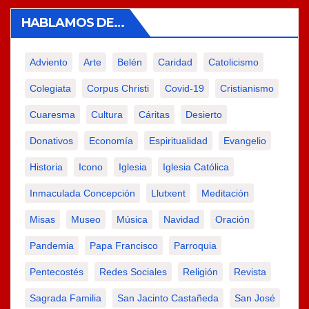
HABLAMOS DE…
Adviento
Arte
Belén
Caridad
Catolicismo
Colegiata
Corpus Christi
Covid-19
Cristianismo
Cuaresma
Cultura
Cáritas
Desierto
Donativos
Economía
Espiritualidad
Evangelio
Historia
Icono
Iglesia
Iglesia Católica
Inmaculada Concepción
Llutxent
Meditación
Misas
Museo
Música
Navidad
Oración
Pandemia
Papa Francisco
Parroquia
Pentecostés
Redes Sociales
Religión
Revista
Sagrada Familia
San Jacinto Castañeda
San José