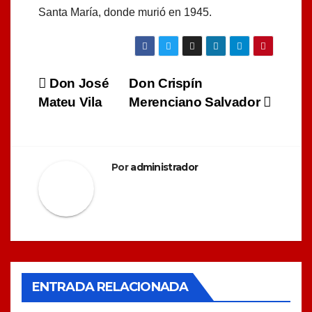
Santa María, donde murió en 1945.
Navegación
Don José
Don Crispín
Mateu Vila
Merenciano Salvador
de
entradas
Por
administrador
ENTRADA RELACIONADA