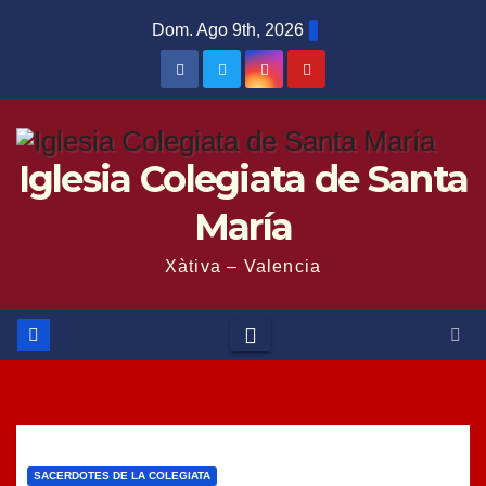
Saltar
Dom. Ago 9th, 2026
al
contenido
Iglesia Colegiata de Santa
María
Xàtiva – Valencia
SACERDOTES DE LA COLEGIATA