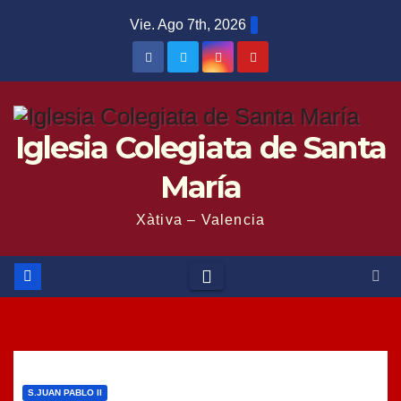
Saltar
Vie. Ago 7th, 2026
al
contenido
Iglesia Colegiata de Santa
María
Xàtiva – Valencia
S.JUAN PABLO II