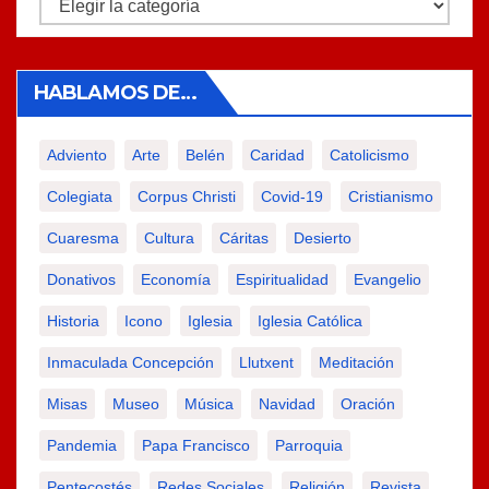
Categorías
HABLAMOS DE…
Adviento
Arte
Belén
Caridad
Catolicismo
Colegiata
Corpus Christi
Covid-19
Cristianismo
Cuaresma
Cultura
Cáritas
Desierto
Donativos
Economía
Espiritualidad
Evangelio
Historia
Icono
Iglesia
Iglesia Católica
Inmaculada Concepción
Llutxent
Meditación
Misas
Museo
Música
Navidad
Oración
Pandemia
Papa Francisco
Parroquia
Pentecostés
Redes Sociales
Religión
Revista