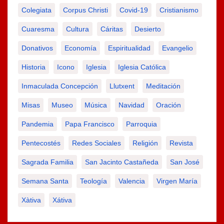
Colegiata
Corpus Christi
Covid-19
Cristianismo
Cuaresma
Cultura
Cáritas
Desierto
Donativos
Economía
Espiritualidad
Evangelio
Historia
Icono
Iglesia
Iglesia Católica
Inmaculada Concepción
Llutxent
Meditación
Misas
Museo
Música
Navidad
Oración
Pandemia
Papa Francisco
Parroquia
Pentecostés
Redes Sociales
Religión
Revista
Sagrada Familia
San Jacinto Castañeda
San José
Semana Santa
Teología
Valencia
Virgen María
Xàtiva
Xátiva