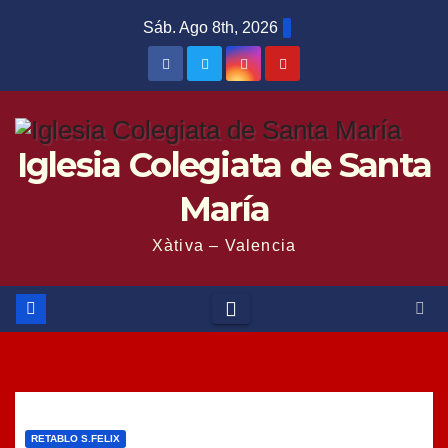
Saltar
Sáb. Ago 8th, 2026
al
contenido
Iglesia Colegiata de Santa
María
Xàtiva – Valencia
RETABLO S.FELIX