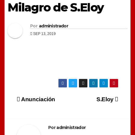
Milagro de S.Eloy
Por
administrador
SEP 13, 2019
Navegación
Anunciación
S.Eloy
de
entradas
Por
administrador